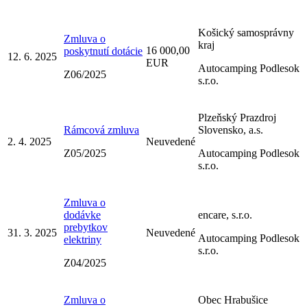
Košický samosprávny
Zmluva o
kraj
16 000,00
poskytnutí dotácie
12. 6. 2025
EUR
Autocamping Podlesok
Z06/2025
s.r.o.
Plzeňský Prazdroj
Rámcová zmluva
Slovensko, a.s.
2. 4. 2025
Neuvedené
Z05/2025
Autocamping Podlesok
s.r.o.
Zmluva o
dodávke
encare, s.r.o.
prebytkov
31. 3. 2025
Neuvedené
Autocamping Podlesok
elektriny
s.r.o.
Z04/2025
Zmluva o
Obec Hrabušice