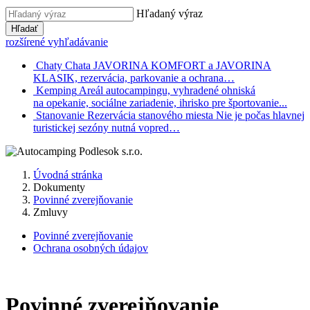
Hľadaný výraz
Hľadať
rozšírené vyhľadávanie
Chaty
Chata JAVORINA KOMFORT a JAVORINA
KLASIK, rezervácia, parkovanie a ochrana…
Kemping
Areál autocampingu, vyhradené ohniská
na opekanie, sociálne zariadenie, ihrisko pre športovanie...
Stanovanie
Rezervácia stanového miesta Nie je počas hlavnej
turistickej sezóny nutná vopred…
Úvodná stránka
Dokumenty
Povinné zverejňovanie
Zmluvy
Povinné zverejňovanie
Ochrana osobných údajov
Povinné zverejňovanie