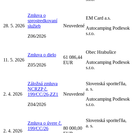
Zmluva o
EM Card a.s.
sprostredkovaní
28. 5. 2026
Neuvedené
služieb
Autocamping Podlesok
s.r.o.
Z06/2026
Obec Hrabušice
Zmluva o dielo
61 086,44
11. 5. 2026
Autocamping Podlesok
EUR
Z05/2026
s.r.o.
Záložná zmluva
Slovenská sporiteľňa,
NCRZP č.
a. s.
2. 4. 2026
Neuvedené
199/CC/26-ZZ1
Autocamping Podlesok
Z04/2026
s.r.o.
Slovenská sporiteľňa,
Zmluva o úvere č.
a. s.
80 000,00
199/CC/26
2. 4. 2026