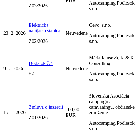
EUR
Autocamping Podlesok
Z03/2026
s.r.o.
Elektricka
Cevo, s.r.o.
nabíjacia stanica
23. 2. 2026
Neuvedené
Autocamping Podlesok
Z02/2026
s.r.o.
Mária Klusová, K & K
Dodatok č.4
Consulting
9. 2. 2026
Neuvedené
č.4
Autocamping Podlesok
s.r.o.
Slovenská Asociácia
campingu a
Zmluva o inzercii
caravaningu, občianske
100,00
15. 1. 2026
združenie
EUR
Z01/2026
Autocamping Podlesok
s.r.o.