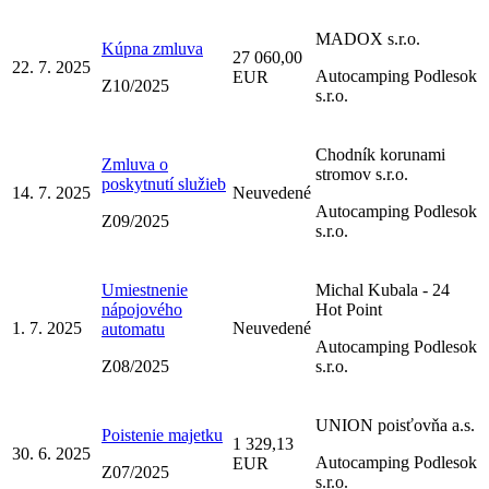
MADOX s.r.o.
Kúpna zmluva
27 060,00
22. 7. 2025
Autocamping Podlesok
EUR
Z10/2025
s.r.o.
Chodník korunami
Zmluva o
stromov s.r.o.
poskytnutí služieb
14. 7. 2025
Neuvedené
Autocamping Podlesok
Z09/2025
s.r.o.
Umiestnenie
Michal Kubala - 24
nápojového
Hot Point
1. 7. 2025
Neuvedené
automatu
Autocamping Podlesok
Z08/2025
s.r.o.
UNION poisťovňa a.s.
Poistenie majetku
1 329,13
30. 6. 2025
Autocamping Podlesok
EUR
Z07/2025
s.r.o.