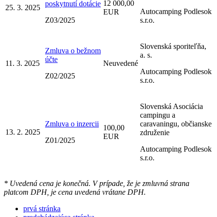
12 000,00
poskytnutí dotácie
25. 3. 2025
Autocamping Podlesok
EUR
Z03/2025
s.r.o.
Slovenská sporiteľňa,
Zmluva o bežnom
a. s.
účte
11. 3. 2025
Neuvedené
Autocamping Podlesok
Z02/2025
s.r.o.
Slovenská Asociácia
campingu a
Zmluva o inzercii
caravaningu, občianske
100,00
13. 2. 2025
združenie
EUR
Z01/2025
Autocamping Podlesok
s.r.o.
* Uvedená cena je konečná. V prípade, že je zmluvná strana
platcom DPH, je cena uvedená vrátane DPH.
prvá stránka