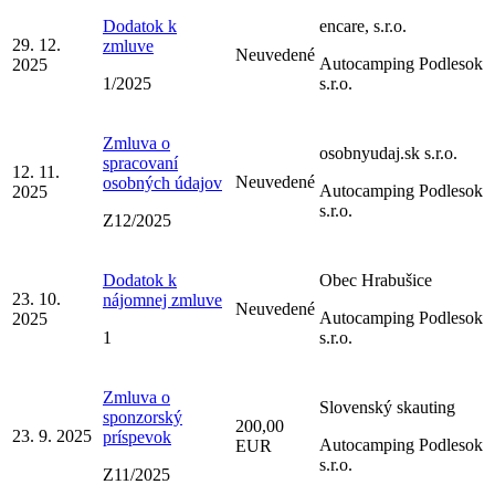
Dodatok k
encare, s.r.o.
29. 12.
zmluve
Neuvedené
Autocamping Podlesok
2025
1/2025
s.r.o.
Zmluva o
osobnyudaj.sk s.r.o.
spracovaní
12. 11.
Neuvedené
osobných údajov
Autocamping Podlesok
2025
s.r.o.
Z12/2025
Dodatok k
Obec Hrabušice
23. 10.
nájomnej zmluve
Neuvedené
Autocamping Podlesok
2025
1
s.r.o.
Zmluva o
Slovenský skauting
sponzorský
200,00
23. 9. 2025
príspevok
Autocamping Podlesok
EUR
s.r.o.
Z11/2025