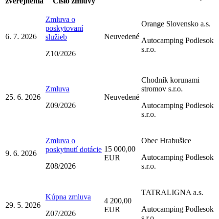
zverejnenia
Číslo zmluvy
Zmluva o
Orange Slovensko a.s.
poskytovaní
6. 7. 2026
Neuvedené
služieb
Autocamping Podlesok
s.r.o.
Z10/2026
Chodník korunami
Zmluva
stromov s.r.o.
25. 6. 2026
Neuvedené
Z09/2026
Autocamping Podlesok
s.r.o.
Zmluva o
Obec Hrabušice
15 000,00
poskytnutí dotácie
9. 6. 2026
Autocamping Podlesok
EUR
Z08/2026
s.r.o.
TATRALIGNA a.s.
Kúpna zmluva
4 200,00
29. 5. 2026
Autocamping Podlesok
EUR
Z07/2026
s.r.o.