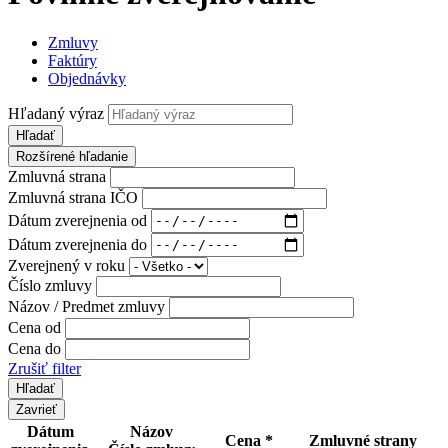
Zmluvy
Faktúry
Objednávky
Hľadaný výraz
Hľadať
Rozšírené hľadanie
Zmluvná strana
Zmluvná strana IČO
Dátum zverejnenia od
Dátum zverejnenia do
Zverejnený v roku
Číslo zmluvy
Názov / Predmet zmluvy
Cena od
Cena do
Zrušiť filter
Zavrieť
Dátum
Názov
Cena *
Zmluvné strany