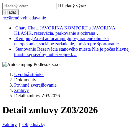
Hľadaný výraz
Hľadať
rozšírené vyhľadávanie
Chaty
Chata JAVORINA KOMFORT a JAVORINA
KLASIK, rezervácia, parkovanie a ochrana…
Kemping
Areál autocampingu, vyhradené ohniská
na opekanie, sociálne zariadenie, ihrisko pre športovanie...
Stanovanie
Rezervácia stanového miesta Nie je počas hlavnej
turistickej sezóny nutná vopred…
Úvodná stránka
Dokumenty
Povinné zverejňovanie
Zmluvy
Detail zmluvy Z03/2026
Detail zmluvy Z03/2026
Faktúry
|
Objednávky