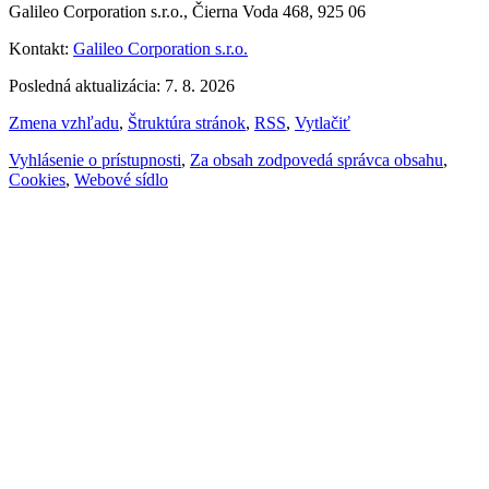
Galileo Corporation s.r.o., Čierna Voda 468, 925 06
Kontakt:
Galileo Corporation s.r.o.
Posledná aktualizácia: 7. 8. 2026
Zmena vzhľadu
,
Štruktúra stránok
,
RSS
,
Vytlačiť
Vyhlásenie o prístupnosti
,
Za obsah zodpovedá správca obsahu
,
Cookies
,
Webové sídlo