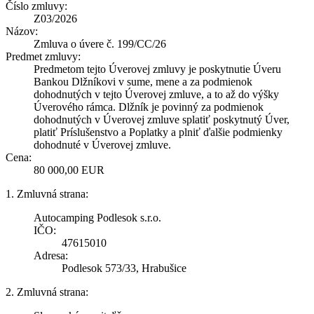
Číslo zmluvy:
Z03/2026
Názov:
Zmluva o úvere č. 199/CC/26
Predmet zmluvy:
Predmetom tejto Úverovej zmluvy je poskytnutie Úveru
Bankou Dlžníkovi v sume, mene a za podmienok
dohodnutých v tejto Úverovej zmluve, a to až do výšky
Úverového rámca. Dlžník je povinný za podmienok
dohodnutých v Úverovej zmluve splatiť poskytnutý Úver,
platiť Príslušenstvo a Poplatky a plniť ďalšie podmienky
dohodnuté v Úverovej zmluve.
Cena:
80 000,00 EUR
1. Zmluvná strana:
Autocamping Podlesok s.r.o.
IČO:
47615010
Adresa:
Podlesok 573/33, Hrabušice
2. Zmluvná strana: