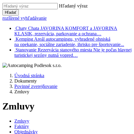
Hľadaný výraz
Hľadať
rozšírené vyhľadávanie
Chaty
Chata JAVORINA KOMFORT a JAVORINA
KLASIK, rezervácia, parkovanie a ochrana…
Kemping
Areál autocampingu, vyhradené ohniská
na opekanie, sociálne zariadenie, ihrisko pre športovanie...
Stanovanie
Rezervácia stanového miesta Nie je počas hlavnej
turistickej sezóny nutná vopred…
Úvodná stránka
Dokumenty
Povinné zverejňovanie
Zmluvy
Zmluvy
Zmluvy
Faktúry
Objednávky