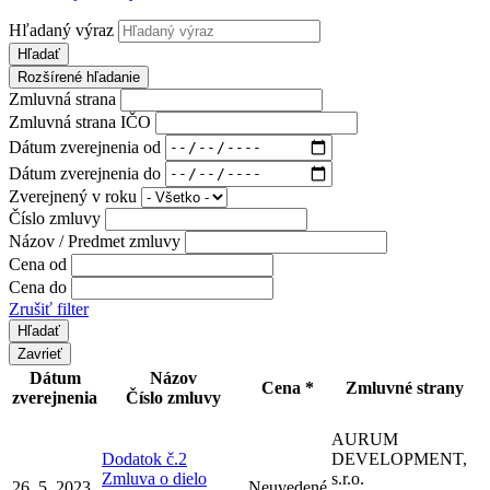
Hľadaný výraz
Hľadať
Rozšírené hľadanie
Zmluvná strana
Zmluvná strana IČO
Dátum zverejnenia od
Dátum zverejnenia do
Zverejnený v roku
Číslo zmluvy
Názov / Predmet zmluvy
Cena od
Cena do
Zrušiť filter
Zavrieť
Dátum
Názov
Cena *
Zmluvné strany
zverejnenia
Číslo zmluvy
AURUM
Dodatok č.2
DEVELOPMENT,
Zmluva o dielo
s.r.o.
26. 5. 2023
Neuvedené