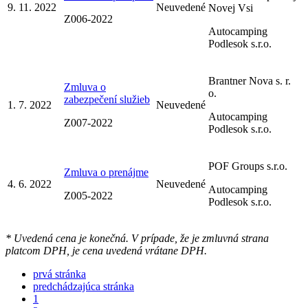
9. 11. 2022
Neuvedené
Novej Vsi
Z006-2022
Autocamping
Podlesok s.r.o.
Brantner Nova s. r.
Zmluva o
o.
zabezpečení služieb
1. 7. 2022
Neuvedené
Autocamping
Z007-2022
Podlesok s.r.o.
POF Groups s.r.o.
Zmluva o prenájme
4. 6. 2022
Neuvedené
Autocamping
Z005-2022
Podlesok s.r.o.
* Uvedená cena je konečná. V prípade, že je zmluvná strana
platcom DPH, je cena uvedená vrátane DPH.
prvá stránka
predchádzajúca stránka
1