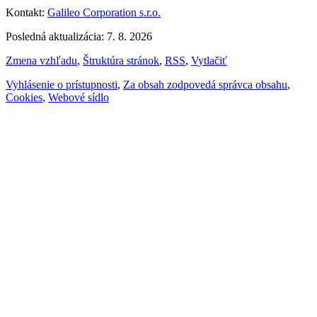
Kontakt:
Galileo Corporation s.r.o.
Posledná aktualizácia: 7. 8. 2026
Zmena vzhľadu
,
Štruktúra stránok
,
RSS
,
Vytlačiť
Vyhlásenie o prístupnosti
,
Za obsah zodpovedá správca obsahu
,
Cookies
,
Webové sídlo