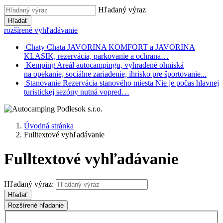
Hľadaný výraz
Hľadať
rozšírené vyhľadávanie
Chaty
Chata JAVORINA KOMFORT a JAVORINA
KLASIK, rezervácia, parkovanie a ochrana…
Kemping
Areál autocampingu, vyhradené ohniská
na opekanie, sociálne zariadenie, ihrisko pre športovanie...
Stanovanie
Rezervácia stanového miesta Nie je počas hlavnej
turistickej sezóny nutná vopred…
Úvodná stránka
Fulltextové vyhľadávanie
Fulltextové vyhľadávanie
Hľadaný výraz:
Hľadať
Rozšírené hľadanie