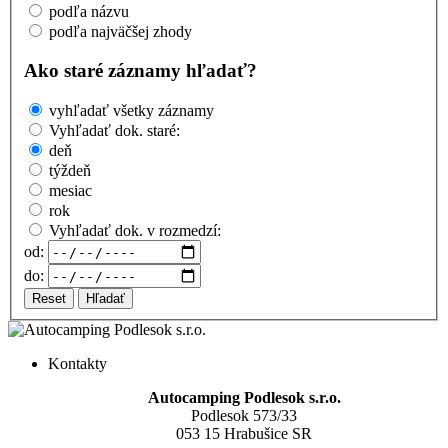
podľa názvu
podľa najväčšej zhody
Ako staré záznamy hľadať?
vyhľadať všetky záznamy
Vyhľadať dok. staré:
deň
týždeň
mesiac
rok
Vyhľadať dok. v rozmedzí:
od:
do:
Reset
Hľadať
Kontakty
Autocamping Podlesok s.r.o.
Podlesok 573/33
053 15 Hrabušice SR