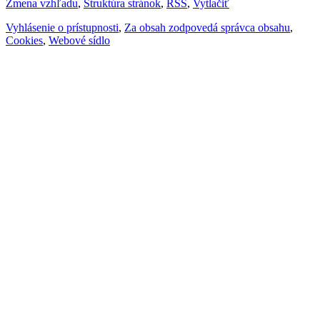
Zmena vzhľadu
,
Štruktúra stránok
,
RSS
,
Vytlačiť
Vyhlásenie o prístupnosti
,
Za obsah zodpovedá správca obsahu
,
Cookies
,
Webové sídlo