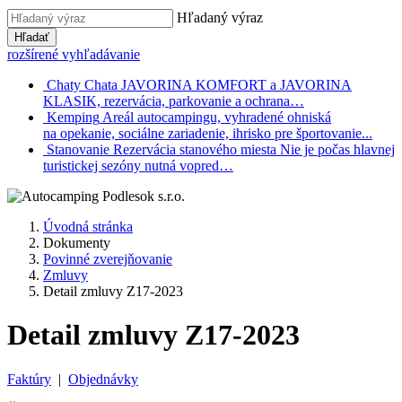
Hľadaný výraz
Hľadať
rozšírené vyhľadávanie
Chaty
Chata JAVORINA KOMFORT a JAVORINA
KLASIK, rezervácia, parkovanie a ochrana…
Kemping
Areál autocampingu, vyhradené ohniská
na opekanie, sociálne zariadenie, ihrisko pre športovanie...
Stanovanie
Rezervácia stanového miesta Nie je počas hlavnej
turistickej sezóny nutná vopred…
Úvodná stránka
Dokumenty
Povinné zverejňovanie
Zmluvy
Detail zmluvy Z17-2023
Detail zmluvy Z17-2023
Faktúry
|
Objednávky