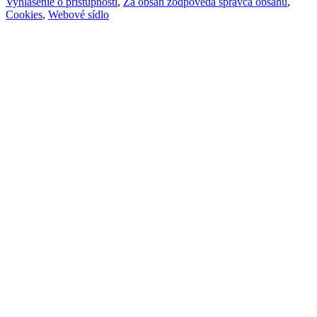
Vyhlásenie o prístupnosti
,
Za obsah zodpovedá správca obsahu
,
Cookies
,
Webové sídlo