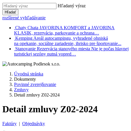
Hľadaný výraz
Hľadať
rozšírené vyhľadávanie
Chaty
Chata JAVORINA KOMFORT a JAVORINA
KLASIK, rezervácia, parkovanie a ochrana…
Kemping
Areál autocampingu, vyhradené ohniská
na opekanie, sociálne zariadenie, ihrisko pre športovanie...
Stanovanie
Rezervácia stanového miesta Nie je počas hlavnej
turistickej sezóny nutná vopred…
Úvodná stránka
Dokumenty
Povinné zverejňovanie
Zmluvy
Detail zmluvy Z02-2024
Detail zmluvy Z02-2024
Faktúry
|
Objednávky