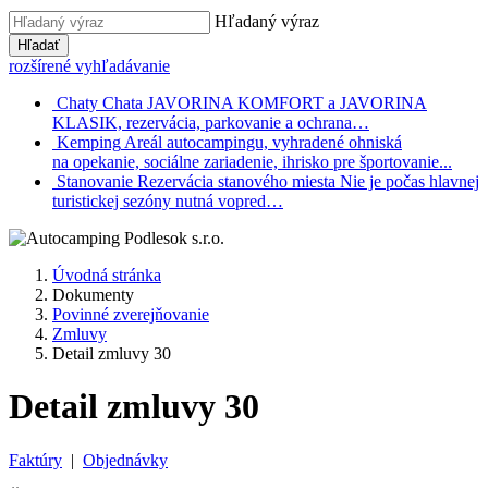
Hľadaný výraz
Hľadať
rozšírené vyhľadávanie
Chaty
Chata JAVORINA KOMFORT a JAVORINA
KLASIK, rezervácia, parkovanie a ochrana…
Kemping
Areál autocampingu, vyhradené ohniská
na opekanie, sociálne zariadenie, ihrisko pre športovanie...
Stanovanie
Rezervácia stanového miesta Nie je počas hlavnej
turistickej sezóny nutná vopred…
Úvodná stránka
Dokumenty
Povinné zverejňovanie
Zmluvy
Detail zmluvy 30
Detail zmluvy 30
Faktúry
|
Objednávky