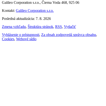
Galileo Corporation s.r.o., Čierna Voda 468, 925 06
Kontakt:
Galileo Corporation s.r.o.
Posledná aktualizácia: 7. 8. 2026
Zmena vzhľadu
,
Štruktúra stránok
,
RSS
,
Vytlačiť
Vyhlásenie o prístupnosti
,
Za obsah zodpovedá správca obsahu
,
Cookies
,
Webové sídlo